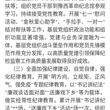
扶等；组织党员干部到豫西革命纪念馆参观
学习，持续接受党性教育。开展
七一
慰问
“
”
活动、
金秋爱心助学
、
手拉手、一对一
“
”
“
”
结对帮扶等工作，基层党组织政治功能和组
织功能显著增强，党建与业务深度融为一
体，基层党组织战斗堡垒作用和党员先锋模
范作用充分发挥，以高质量党建引领保障纪
检监察工作高质量发展取得良好成效。
（三）全面加强纪律建设，自觉自律，强
化纪律教育。开展
明方向、立规矩、正风
“
气、强免疫
专题纪律教育，以
书记讲纪法
”
“
”
廉政谈话面对面
送廉戏下乡
等为载体，
“
”“
”
做实经常性纪律教育。累计开展
书记讲纪
“
法
**场，
送廉戏下乡
活动*场**次，组织
”
“
”