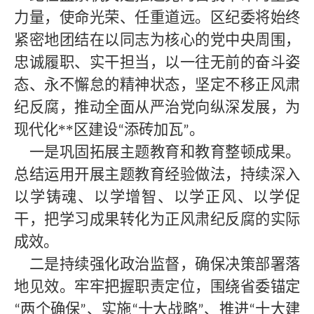
力量，使命光荣、任重道远。区纪委将始终
紧密地团结在以同志为核心的党中央周围，
忠诚履职、实干担当，以一往无前的奋斗姿
态、永不懈怠的精神状态，坚定不移正风肃
纪反腐，推动全面从严治党向纵深发展，为
现代化
**区建设
添砖加瓦
。
“
”
一是巩固拓展主题教育和教育整顿成果。
总结运用开展主题教育经验做法，持续深入
以学铸魂、以学增智、以学正风、以学促
干，把学习成果转化为正风肃纪反腐的实际
成效。
二是持续强化政治监督，确保决策部署落
地见效。牢牢把握职责定位，围绕省委锚定
两个确保
、实施
十大战略
、推进
十大建
“
”
“
”
“