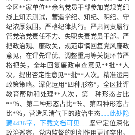
全区**家单位**
余名党员干部参加党规党纪
线上知识测试，营造学纪、知纪、明纪、守
纪浓厚氛围。严格纪律执行。严肃问责履行
管党治党责任不力、失职失责党员干部。严
把政治观、廉政关，规范审慎回复党风廉政
意见，在评先评优、调整重用等关键环节严
格把关，全年回复廉政审查意见
**批
**
人
次，提出否定性意见
**批**人次。精准运用
政策策略。深化运用
四种形态
，全区批评
“
”
教育帮助和处理
**人次，第一种形态占比
**％、第二种形态占比*％、第四种形态占
比*％，营造风清气正的政治生态
......此处隐
藏
4436字，下载文档可见
......
坚守定位深化
政治巡察，党内监督的利剑作用更加突出。