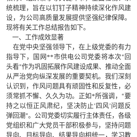
统梳理，旨在以钉钉子精神持续深化作风建
设，为公司高质量发展提供坚强纪律保障。
现将有关工作总结报告如下。
一、工作成效显著
在党中央坚强领导下，在上级党委的有力
指导下，国网**
市供电公司党委将本次
回
“
头看
作为巩固拓展作风建设成果、推动全面
”
从严治党向纵深发展的重要契机。我们深刻
认识到，作风问题具有顽固性和反复性，必
须常抓不懈、久久为功。正如
*
所强调，
要
“
持之以恒正风肃纪，坚决防止
四风
问题反
‘
’
弹回潮
。公司党委切实履行主体责任，各级
”
党组织和广大党员干部积极参与，坚持问题
导向、目标导向、结果导向相统一，学习教