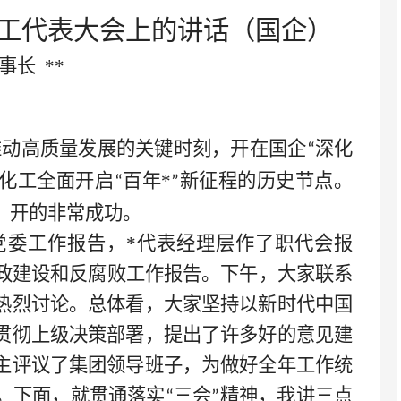
工代表大会上的讲话
（
国企
）
事长
**
推动高质量发展的关键时刻，开在国企
深化
“
化工全面开启
百年
*
新征程的历史节点。
“
”
，开的非常成功。
委工作报告，*
代表经理层作了职代会报
政建设和反腐败工作报告。下午，大家联系
热烈讨论。总体看，大家坚持以新时代中国
贯彻
上级
决策部署，提出了许多好的意见建
主评议了集团领导班子，为做好全年工作统
。下面，就贯通落实
三会
精神，我讲三点
“
”