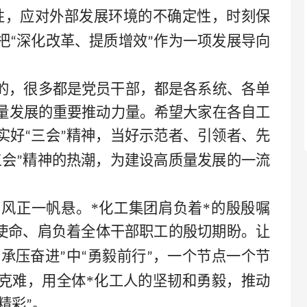
性，应对外部发展环境的不确定性，时刻保
把
深化改革、提质增效
作为一项发展导向
“
”
的，很多都是党员干部，都是各系统、各单
量发展的重要推动力量。希望大家在各自工
实好
三会
精神，当好示范者、引领者、先
“
”
三会
精神的热潮，为建设高质量发展的一流
”
风正一帆悬。*
化工集团肩负着
*
的殷殷嘱
使命、肩负着
全体干部
职工的殷切期盼。让
承压奋进
中
勇毅前行
，一个节点一个节
“
”
“
”
克难，用全体
*
化工人的坚韧和勇毅，推动
精彩
。
”