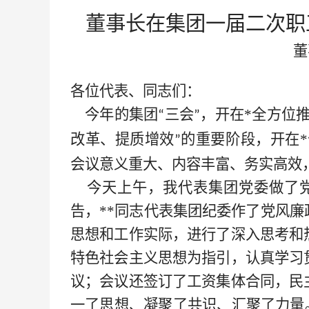
董事长在集团一届二次职
董
各位代表、同志们：
今年的集团
三会
，开在*
全方位
“
”
改革、提质增效
的重要阶段，开在
*
”
会议意义重大、内容丰富、务实高效
今天上午，我代表集团党委做了党
告，
**
同志代表集团纪委作了党风廉
思想和工作实际，进行了深入思考和
特色社会主义思想为指引，认真学习
议；会议还签订了工资集体合同，民
一了思想、凝聚了共识、汇聚了力量