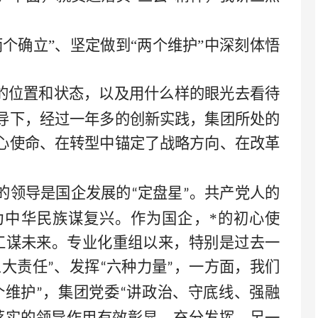
两个确立”、坚定做到“两个维护”中深刻体悟
的位置和状态，以及用什么样的眼光去看待
导下，经过一年多的创新实践，集团所处的
心使命、在转型中锚定了战略方向、在改革
的领导是国企发展的
定盘星
。共产党人的
“
”
为中华民族谋复兴。作为国企，
*
的初心使
工谋未来。专业化重组以来，特别是
过去一
三大责任
、发挥
六种力量
，一方面，我们
”
“
”
个维护
，集团党委
讲政治、守底线、强融
”
“