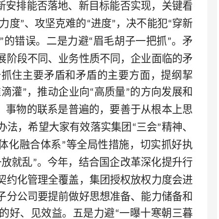
新安排能否落地、新目标能否实现，关键看
力度
、攻坚克难的
进度
，决不能犯
穿新
”
“
”
“
的错误。二是力避
眉毛胡子一把抓
。矛
”
“
”
展阶段不同、业务性质不同，企业面临的矛
于抓住主要矛盾和矛盾的主要方面，提纲挈
准滴灌
，推动企业向
高质量
的方向发展和
”
“
”
。事物的联系是普遍的，要善于从根本上思
办法，希望大家有效落实集团
三会
精神、
“
”
体化融合体系
等全局性措施，切实抓好执
”
一放就乱
。今年，结合国企改革
深化提升
行
”
契约化管理全覆盖，集团授权放权力度会进
子分公司要提前做好思想准备、能力储备和
的好、见效益。五是力避
一曝十寒朝三暮
“