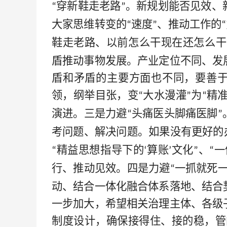
穿新鞋走老路
。新规划能否见效、
“
”
大家思维转变的
速度
、推动工作的
“
”
“
鞋走老路、以前怎么干现在还怎么干
盾推动事物发展。产业定位不同、发
盾和矛盾的主要方面也不同，要善
领，纲举目张，变
大水漫灌
为
精
“
”
“
演进。三是力避
头痛医头脚痛医脚
“
”
考问题、解决问题。如果没有更好的
精益思想指导下的
算账
文化
、
一
“
‘
’
”
“
行、推动见效。四是力避
一抓就死
“
动、结合一体化融合体系落地、结合
一步加大，希望相关治理主体、各级
制度设计，确保接得住、接的稳，管