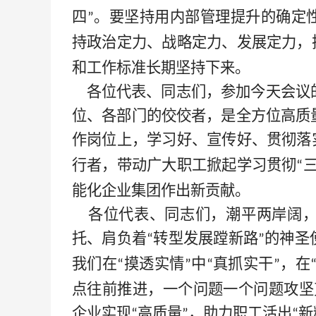
四
。要坚持用内部管理提升的确定
”
持政治定力、战略定力、发展定力，
和工作标准长期坚持下来。
各位代表、同志们，参加今天会议
位、各部门的佼佼者，是全方位高质
作岗位上，学习好、宣传好、贯彻落
行者，带动广大职工掀起学习贯彻
“
能化企业集团作出新贡献。
各位代表、同志们，潮平两岸阔，
托、肩负着
转型发展蹚新路
的神圣
“
”
我们在
摸透实情
中
真抓实干
，在
“
”
“
”
点往前推进，一个问题一个问题攻坚
企业实现
高质量
，助力职工活出
新
“
”
“