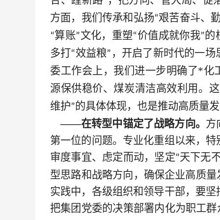
合、蹚新路
，把方向、管大局、促
”
方面，我们传承和弘扬
艰苦奋斗、
“
算账
文化，重塑
价值成就你我
的
“
”
“
”
多打
效益粮
，开启了新时代的一场
“
”
委工作会上，我们进一步明确了
*
化
源保供稳价、煤炭清洁高效利用。这
维护
的具体体现，也是推动高质量发
”
——在转型中锚定了战略方向。
方
第一位的问题。专业化重组以来，特
审度事宜、虑定而动，坚定
天下无
“
型思路和战略方向，确保企业高质量
实践中，各级组织和领导干部，要坚
把集团党委的决策部署内化为职工群