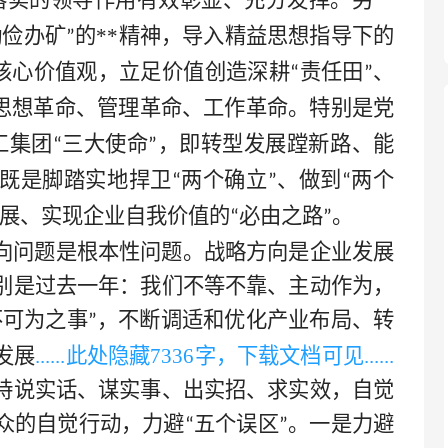
落实的领导作用有效彰显、充分发挥。另一
勤俭办矿
的
**
精神，导入精益思想指导下的
”
核心价值观，立足价值创造深耕
责任田
、
“
”
思想革命、管理革命、工作革命。特别是党
工集团
三大使命
，即转型发展蹚新路、能
“
”
既是脚踏实地捍卫
两个确立
、做到
两个
“
”
“
展、实现企业自我价值的
必由之路
。
“
”
向问题是根本性问题。战略方向是企业发展
别是
过去一年：我们不等不靠、主动作为，
不可为之事
，不断调适和优化产业布局、转
”
发展
......此处隐藏
7336字，下载文档可见
......
持说实话、谋实事、出实招、求实效，自觉
众的自觉行动，力避
五个误区
。一是力避
“
”